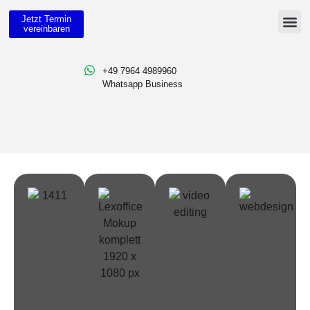
Jetzt Termin
vereinbaren
Lexware Office 
Lexware O
Video E
+49 7964 4989960
Whatsapp Business