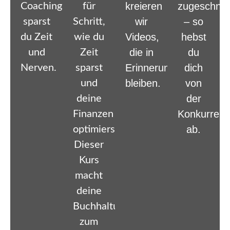
kreieren
zugeschnit
Coaching
für
wir
– so
sparst
Schritt,
Videos,
hebst
du Zeit
wie du
die in
du
und
Zeit
Erinnerung
dich
Nerven.​
sparst
bleiben.
von
und
der
deine
Konkurrenz
Finanzen
ab.
optimierst.
Dieser
Kurs
macht
deine
Buchhaltung
zum