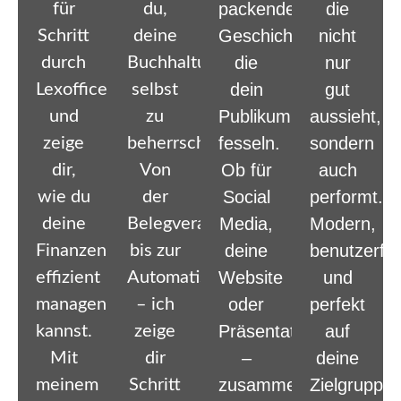
packende
die
für
du,
Geschichten,
nicht
Schritt
deine
die
nur
durch
Buchhaltung
dein
gut
Lexoffice
selbst
Publikum
aussieht,
und
zu
fesseln.
sondern
zeige
beherrschen.
Ob für
auch
dir,
Von
Social
performt.
wie du
der
Media,
Modern,
deine
Belegverarbeitung
deine
benutzerfre
Finanzen
bis zur
Website
und
effizient
Automatisierung
oder
perfekt
managen
– ich
Präsentationen
auf
kannst.
zeige
–
deine
Mit
dir
zusammen
Zielgruppe
meinem
Schritt