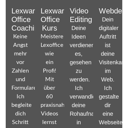
Lexware
Lexware
Video
Webdesi
Office
Office
Editing
Dein
Coaching
Kurs
Deine
digitaler
Ideen
Auftritt
Keine
Meistere
verdienen
ist
Angst
Lexoffice
es,
deine
mehr
wie
gesehen
Visitenkart
vor
ein
zu
im
Zahlen
Profi!
werden.
Web.
und
Mit
Ich
Ich
Formularen!
über
verwandle
gestalte
Ich
60
deine
dir
begleite
praxisnahen
Rohaufnahmen
eine
dich
Videos
in
Webseite,
Schritt
lernst